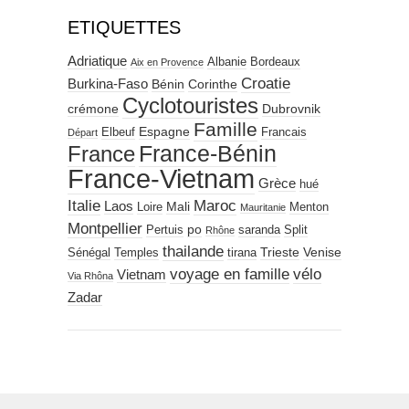
ETIQUETTES
Adriatique
Albanie
Bordeaux
Aix en Provence
Croatie
Burkina-Faso
Bénin
Corinthe
Cyclotouristes
crémone
Dubrovnik
Famille
Espagne
Elbeuf
Francais
Départ
France-Bénin
France
France-Vietnam
Grèce
hué
Italie
Maroc
Laos
Mali
Loire
Menton
Mauritanie
Montpellier
po
Pertuis
saranda
Split
Rhône
thailande
Trieste
Venise
Sénégal
Temples
tirana
voyage en famille
vélo
Vietnam
Via Rhôna
Zadar