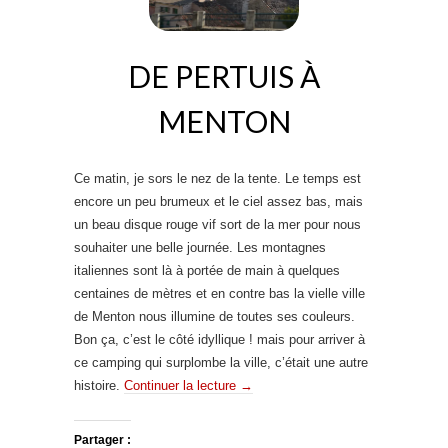
e
d
b
a
o
n
o
s
k
u
DE PERTUIS À
(
n
o
e
u
n
v
o
MENTON
r
u
e
v
d
e
a
l
n
l
s
e
Ce matin, je sors le nez de la tente. Le temps est
u
f
encore un peu brumeux et le ciel assez bas, mais
n
e
e
n
un beau disque rouge vif sort de la mer pour nous
n
ê
o
t
souhaiter une belle journée. Les montagnes
u
r
v
e
italiennes sont là à portée de main à quelques
e
)
l
centaines de mètres et en contre bas la vielle ville
l
e
de Menton nous illumine de toutes ses couleurs.
f
e
Bon ça, c’est le côté idyllique ! mais pour arriver à
n
ê
ce camping qui surplombe la ville, c’était une autre
t
r
histoire.
Continuer la lecture
→
e
)
Partager :