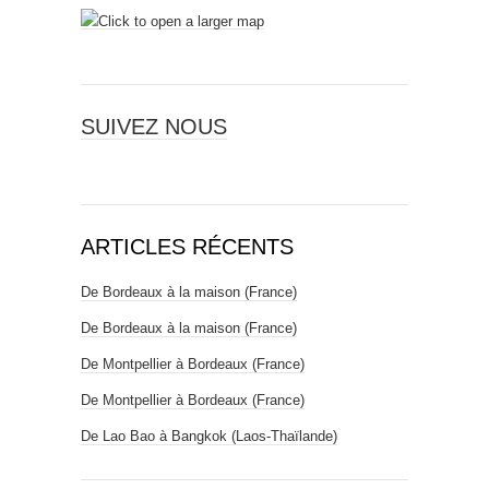
e
)
l
l
e
f
e
n
ê
t
r
SUIVEZ NOUS
e
)
ARTICLES RÉCENTS
De Bordeaux à la maison (France)
De Bordeaux à la maison (France)
De Montpellier à Bordeaux (France)
De Montpellier à Bordeaux (France)
De Lao Bao à Bangkok (Laos-Thaïlande)