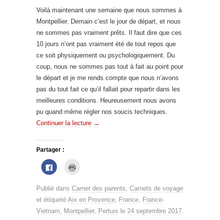
d
e
a
l
Voilà maintenant une semaine que nous sommes à
n
l
s
e
Montpellier. Demain c’est le jour de départ, et nous
u
f
ne sommes pas vraiment prêts. Il faut dire que ces
n
e
e
n
10 jours n’ont pas vraiment été de tout repos que
n
ê
o
t
ce soit physiquement ou psychologiquement. Du
u
r
v
e
coup, nous ne sommes pas tout à fait au point pour
e
)
l
le départ et je me rends compte que nous n’avons
l
e
pas du tout fait ce qu’il fallait pour repartir dans les
f
e
meilleures conditions. Heureusement nous avons
n
ê
pu quand même régler nos soucis techniques.
t
r
Continuer la lecture
→
e
)
Partager :
C
C
l
l
i
i
q
q
u
u
Publié dans
Carnet des parents
,
Carnets de voyage
e
e
et étiqueté
Aix en Provence
,
France
,
France-
z
r
p
p
Vietnam
,
Montpellier
,
Pertuis
le
24 septembre 2017
.
o
o
u
u