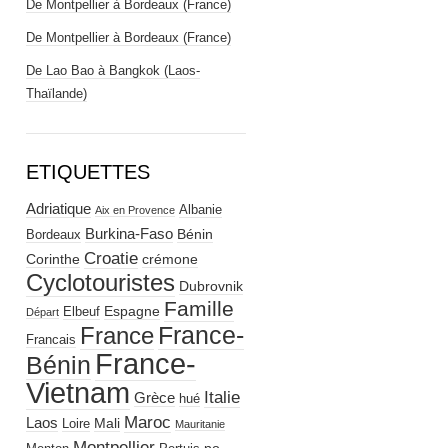
De Montpellier à Bordeaux (France)
De Montpellier à Bordeaux (France)
De Lao Bao à Bangkok (Laos-
Thaïlande)
ETIQUETTES
Adriatique
Albanie
Aix en Provence
Burkina-Faso
Bénin
Bordeaux
Croatie
Corinthe
crémone
Cyclotouristes
Dubrovnik
Famille
Espagne
Elbeuf
Départ
France-
France
Francais
France-
Bénin
Vietnam
Italie
Grèce
hué
Maroc
Laos
Mali
Loire
Mauritanie
Montpellier