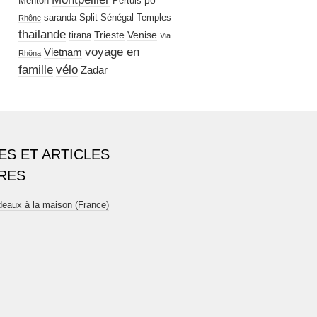
po
Menton
Pertuis
saranda
Split
Sénégal
Temples
Rhône
thailande
Trieste
Venise
tirana
Via
voyage en
Vietnam
Rhôna
famille
vélo
Zadar
ES ET ARTICLES
RES
eaux à la maison (France)