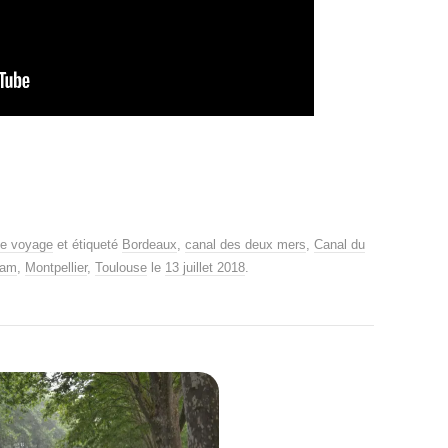
de voyage
et étiqueté
Bordeaux
,
canal des deux mers
,
Canal du
nam
,
Montpellier
,
Toulouse
le
13 juillet 2018
.