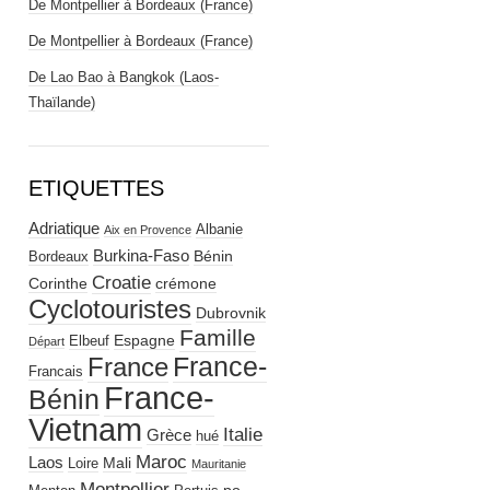
De Montpellier à Bordeaux (France)
De Montpellier à Bordeaux (France)
De Lao Bao à Bangkok (Laos-
Thaïlande)
ETIQUETTES
Adriatique
Albanie
Aix en Provence
Burkina-Faso
Bénin
Bordeaux
Croatie
Corinthe
crémone
Cyclotouristes
Dubrovnik
Famille
Espagne
Elbeuf
Départ
France-
France
Francais
France-
Bénin
Vietnam
Italie
Grèce
hué
Maroc
Laos
Mali
Loire
Mauritanie
Montpellier