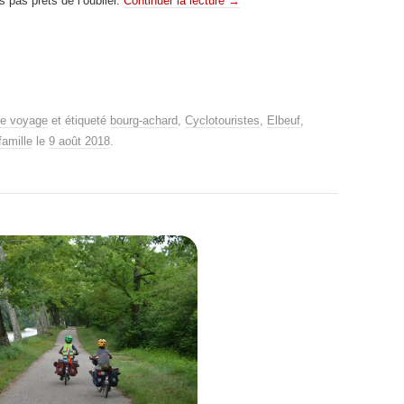
pas prêts de l’oublier.
Continuer la lecture
→
de voyage
et étiqueté
bourg-achard
,
Cyclotouristes
,
Elbeuf
,
amille
le
9 août 2018
.