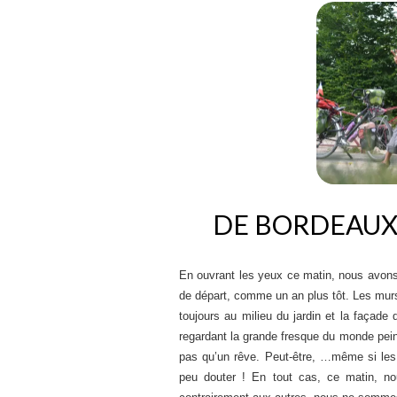
a
i
g
m
e
e
r
r
s
(
u
o
r
u
F
v
a
r
c
e
e
d
b
a
o
n
o
s
k
u
(
n
o
e
u
n
v
o
r
u
DE BORDEAUX 
e
v
d
e
a
l
n
l
s
e
u
f
En ouvrant les yeux ce matin, nous avons
n
e
e
n
de départ, comme un an plus tôt. Les murs 
n
ê
o
t
toujours au milieu du jardin et la façad
u
r
v
e
regardant la grande fresque du monde peint
e
)
l
pas qu’un rêve. Peut-être, …même si les 
l
peu douter ! En tout cas, ce matin, n
e
f