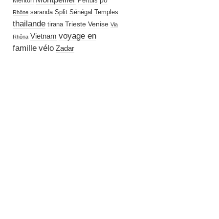
po
Menton
Pertuis
saranda
Split
Sénégal
Temples
Rhône
thailande
Trieste
Venise
tirana
Via
voyage en
Vietnam
Rhôna
famille
vélo
Zadar