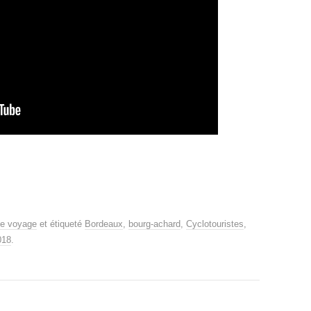
de voyage
et étiqueté
Bordeaux
,
bourg-achard
,
Cyclotouristes
,
018
.